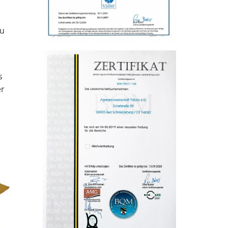
eu
s
er