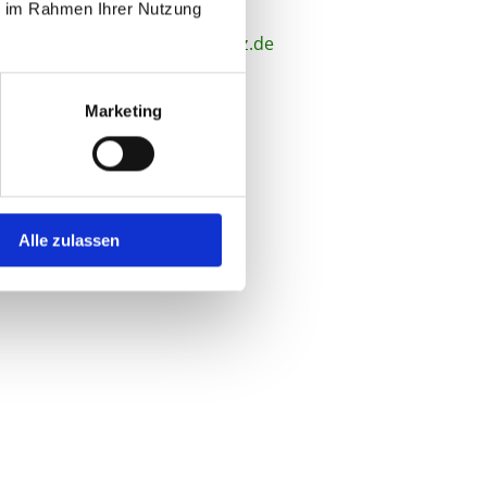
ie im Rahmen Ihrer Nutzung
elefon :
034927/20298
-Mail:
s.hoenicke@agrar-trebitz.de
Marketing
Alle zulassen