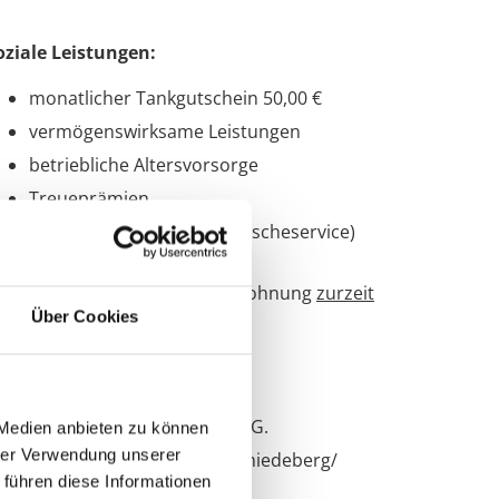
oziale Leistungen:
monatlicher Tankgutschein 50,00 €
vermögenswirksame Leistungen
betriebliche Altersvorsorge
Treueprämien
Arbeitsbekleidung (Mietwäscheservice)
wird gestellt
betriebseigene, schöne Wohnung
zurzeit
Über Cookies
vorhanden
ewerbungen bitte an:
grargenossenschaft Trebitz e. G.
 Medien anbieten zu können
hrer Verwendung unserer
chafstraße 29, 06905 Bad Schmiedeberg/
 führen diese Informationen
T Trebitz