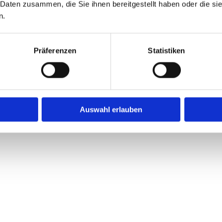
 Daten zusammen, die Sie ihnen bereitgestellt haben oder die s
T
einen attraktiven, gut ausgestatteten
n.
E
Arbeitsplatz
abwechslungsreiche Tätigkeit
Präferenzen
Statistiken
unbefristete Anstellung
geregelte Arbeits- und Urlaubszeiten
angemessene Vergütung
gutes Betriebsklima
Auswahl erlauben
individuelle Weiterbildungsmöglichkeiten