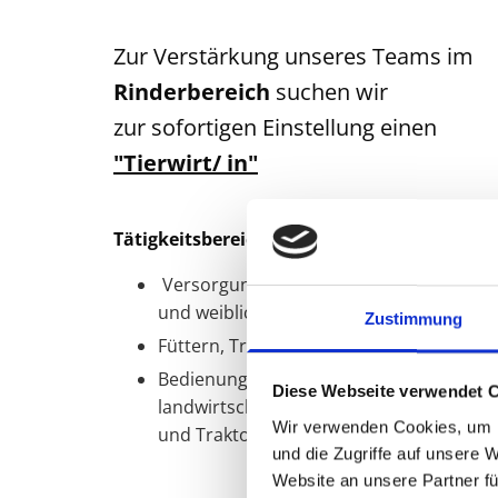
Zur Verstärkung unseres Teams im
Rinderbereich
suchen wir
zur sofortigen Einstellung einen
"Tierwirt/ in"
Tätigkeitsbereich:
Versorgung und Betreuung von Kälbern
und weiblichen Zuchttieren
Zustimmung
Füttern, Tränken, allgemeine Tierpflege
Bedienung und Pflege von
Diese Webseite verwendet 
landwirtschaftlichen Maschinen (Radlad
Wir verwenden Cookies, um I
und Traktor)
und die Zugriffe auf unsere 
Website an unsere Partner fü