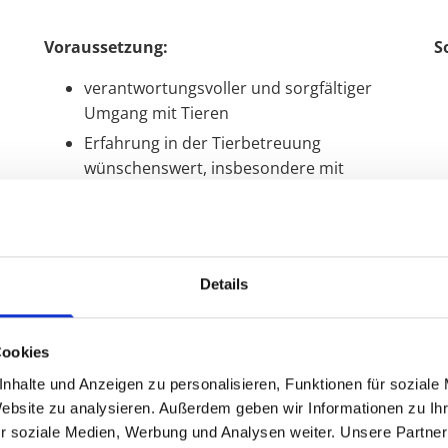
Voraussetzung:
S
verantwortungsvoller und sorgfältiger
Umgang mit Tieren
Erfahrung in der Tierbetreuung
wünschenswert, insbesondere mit
Kälbern und weiblichen Jungrindern
abgeschlossene Berufsausbildung zum
Tierwirt/ in „wünschenswert"
Führerscheinklasse „B"
Details
Führerscheinklasse „T" von Vorteil
Teamfähigkeit sowie
B
Cookies
er
selbständige Arbeitsweise
A
nhalte und Anzeigen zu personalisieren, Funktionen für soziale
Website zu analysieren. Außerdem geben wir Informationen zu I
S
Wir bieten:
r soziale Medien, Werbung und Analysen weiter. Unsere Partner
O