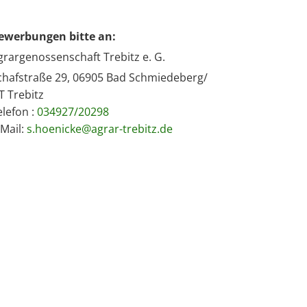
ewerbungen bitte an:
grargenossenschaft Trebitz e. G.
chafstraße 29, 06905 Bad Schmiedeberg/
T Trebitz
elefon :
034927/20298
-Mail:
s.hoenicke@agrar-trebitz.de